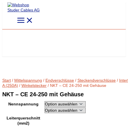
Zum
Inhalt
springen
Start
/
Mittelspannung
/
Endverschlüsse
/
Steckendverschlüsse
/
Inte
A (250A)
/
Winkelstecker
/ NKT – CE 24-250 mit Gehäuse
NKT – CE 24-250 mit Gehäuse
Nennspannung
Leiterquerschnitt
(mm2)