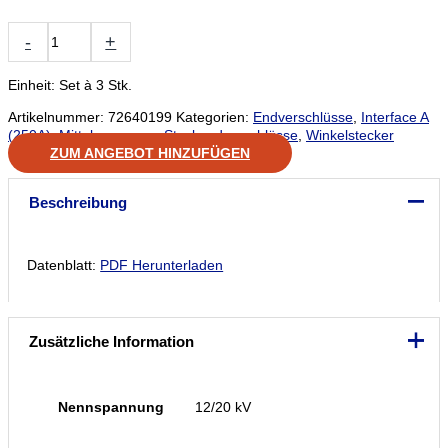
NKT
-
+
-
CE
24-
Einheit: Set à 3 Stk.
250
Artikelnummer:
72640199
Kategorien:
Endverschlüsse
,
Interface A
mit
(250A)
,
Mittelspannung
,
Steckendverschlüsse
,
Winkelstecker
Gehäuse
ZUM ANGEBOT HINZUFÜGEN
Menge
Beschreibung
Datenblatt:
PDF Herunterladen
Zusätzliche Information
Nennspannung
12/20 kV