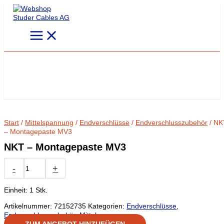
Zum
Inhalt
springen
Start
/
Mittelspannung
/
Endverschlüsse
/
Endverschlusszubehör
/ NK
– Montagepaste MV3
NKT – Montagepaste MV3
NKT
-
+
-
Montagepaste
MV3
Einheit: 1 Stk.
Menge
Artikelnummer:
72152735
Kategorien:
Endverschlüsse
,
Endverschlusszubehör
,
Mittelspannung