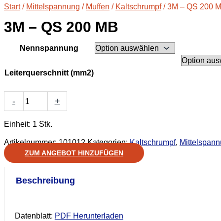
Start
/
Mittelspannung
/
Muffen
/
Kaltschrumpf
/ 3M – QS 200 
3M – QS 200 MB
Nennspannung
Leiterquerschnitt (mm2)
3M
-
+
-
QS
Einheit: 1 Stk.
200
MB
Artikelnummer:
101012
Kategorien:
Kaltschrumpf
,
Mittelspan
Menge
ZUM ANGEBOT HINZUFÜGEN
Beschreibung
Datenblatt:
PDF Herunterladen