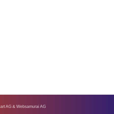
eart AG & Websamurai AG