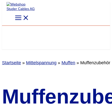
Zum
Inhalt
springen
Startseite
»
Mittelspannung
»
Muffen
»
Muffenzubehör
Muffenzub