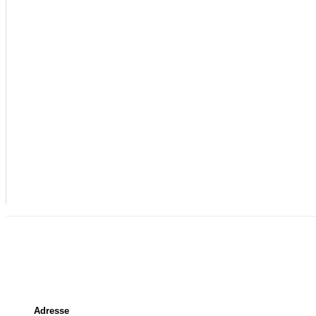
NKT – CC 24-630
Adresse