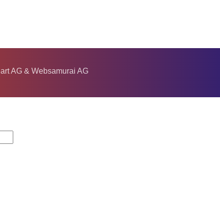
eart AG & Websamurai AG